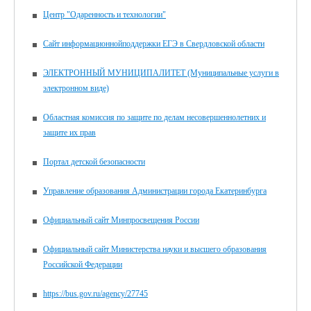
Центр "Одаренность и технологии"
Сайт информационнойподдержки ЕГЭ в Свердловской области
ЭЛЕКТРОННЫЙ МУНИЦИПАЛИТЕТ (Муниципальные услуги в
электронном виде)
Областная комиссия по защите по делам несовершеннолетних и
защите их прав
Портал детской безопасности
Управление образования Администрации города Екатеринбурга
Официальный сайт Минпросвещения России
Официальный сайт Министерства науки и высшего образования
Российской Федерации
https://bus.gov.ru/agency/27745