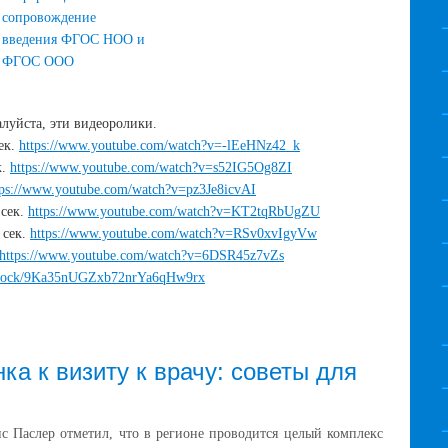
сопровождение
введения ФГОС НОО и
ФГОС ООО
луйста, эти видеоролики.
ек.
https://www.youtube.com/watch?v=-lEeHNz42_k
к.
https://www.youtube.com/watch?v=s52IG5Og8ZI
tps://www.youtube.com/watch?v=pz3Je8icvAI
сек.
https://www.youtube.com/watch?v=KT2tqRbUgZU
 сек.
https://www.youtube.com/watch?v=RSv0xvIgyVw
https://www.youtube.com/watch?v=6DSR45z7vZs
ru/stock/9Ka35nUGZxb72nrYa6qHw9rx
ка к визиту к врачу: советы для
с Паслер отметил, что в регионе проводится целый комплекс