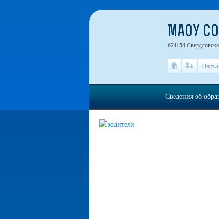
МАОУ С
624154 Свердловская
Напи
Сведения об обра