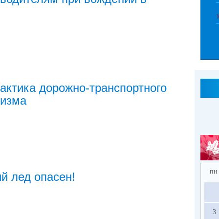
ктика дорожно-транспортного
тизма
пн
й лед опасен!
3