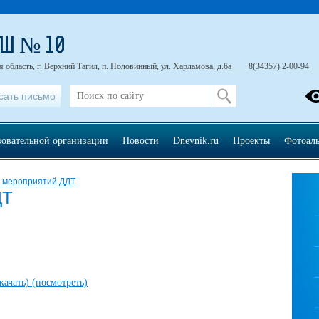
ОШ № 10
 область, г. Верхний Тагил, п. Половинный, ул. Харламова, д.6а
8(34357) 2-00-94
сать письмо
зовательной организации
Новости
Dnevnik.ru
Проекты
Фотоал
 мероприятий ДДТ
ДТ
скачать)
(посмотреть)