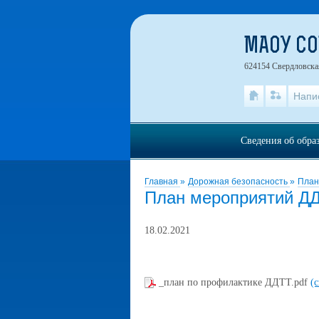
МАОУ С
624154 Свердловская
Напи
Сведения об обра
Главная
»
Дорожная безопасность
»
План
План мероприятий Д
18.02.2021
_план по профилактике ДДТТ.pdf
(