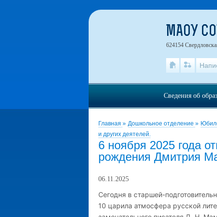
МАОУ С
624154 Свердловская
Напи
Сведения об обра
Главная
»
Дошкольное отделение
»
Юбиле
и других деятелей.
6 ноября 2025 года о
рождения Дмитрия М
06.11.2025
Сегодня в старшей-подготовитель
10
царила атмосфера русской лите
замечательного писателя Д. Н. Ма