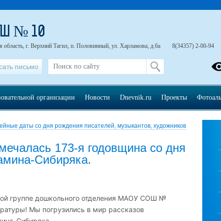
ОШ № 10
 область, г. Верхний Тагил, п. Половинный, ул. Харламова, д.6а
8(34357) 2-00-94
сать письмо
зовательной организации
Новости
Dnevnik.ru
Проекты
Фотоал
йные даты со дня рождения писателей, музыкантов, художников
тмечалась 173-я годовщина со дня
амина-Сибиряка.
ной группе дошкольного отделения МАОУ СОШ №
ратуры! Мы погрузились в мир рассказов
мина-Сибиряка.